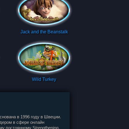
Jack and the Beanstalk
Wild Turkey
основана в 1996 году в Швеции.
идером в сфере онлайн
му постоянному Strengthening.