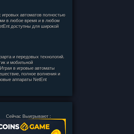
их игровых автоматов полностью
ми в любое время и в любом
etEnt доступны для широкой
зарта и передовых технологий.
тик и мобильной
 Играя в игровые автоматы
ешествие, полное волнения и
новые аппараты NetEnt
Сейчас Выигрывают :