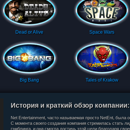
Dead or Alive
Space Wars
Big Bang
Tales of Krakow
История и краткий обзор компании:
Net Entertainment, часто называемая просто NetEnt, была 
С момента своего создания компания стремилась стать л
гэмблинга, и она смогла достичь этой цели благодаря свое