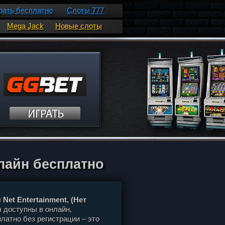
рать бесплатно
Слоты 777
Mega Jack
Новые слоты
нлайн бесплатно
Net Entertainment, (Нет
 доступны в онлайн,
латно без регистрации – это