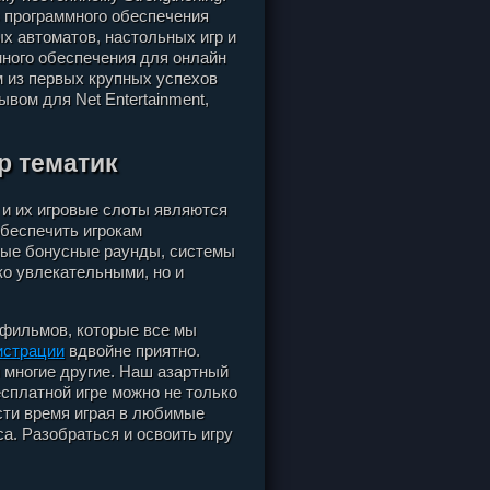
в программного обеспечения
х автоматов, настольных игр и
много обеспечения для онлайн
м из первых крупных успехов
ывом для Net Entertainment,
р тематик
 и их игровые слоты являются
обеспечить игрокам
ные бонусные раунды, системы
ко увлекательными, но и
 фильмов, которые все мы
гистрации
вдвойне приятно.
 и многие другие. Наш азартный
сплатной игре можно не только
ести время играя в любимые
а. Разобраться и освоить игру