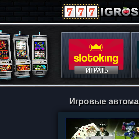
Игровые автомат