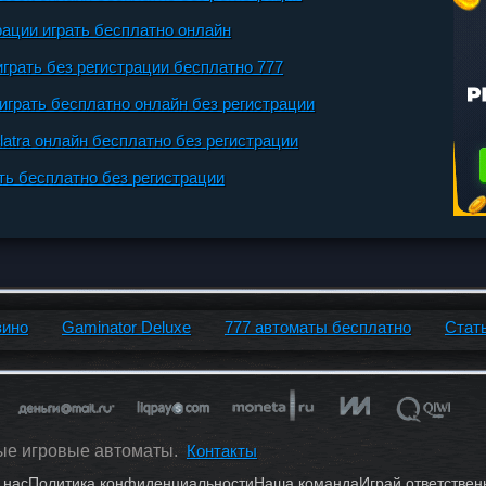
рации играть бесплатно онлайн
грать без регистрации бесплатно 777
играть бесплатно онлайн без регистрации
latra онлайн бесплатно без регистрации
ть бесплатно без регистрации
зино
Gaminator Deluxe
777 автоматы бесплатно
Стат
тные игровые автоматы.
Контакты
 нас
Политика конфиденциальности
Наша команда
Играй ответствен