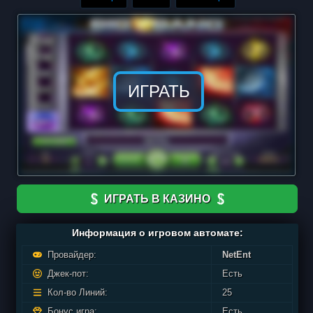
ИГРАТЬ
ИГРАТЬ В КАЗИНО
Информация о игровом автомате:
NetEnt
Провайдер:
Есть
Джек-пот:
25
Кол-во Линий:
Есть
Бонус игра: