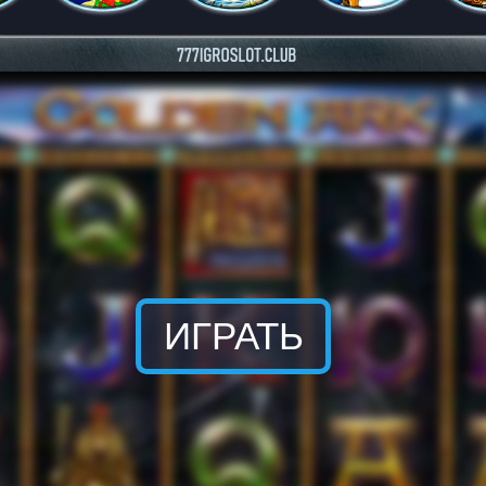
ИГРАТЬ