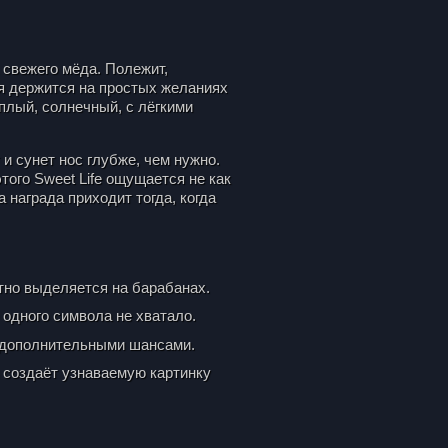
 свежего мёда. Полежит,
ия держится на простых желаниях
ёплый, солнечный, с лёгкими
и сунет нос глубже, чем нужно.
того Sweet Life ощущается не как
 награда приходит тогда, когда
етно выделяется на барабанах.
 одного символа не хватало.
с дополнительными шансами.
и создаёт узнаваемую картинку