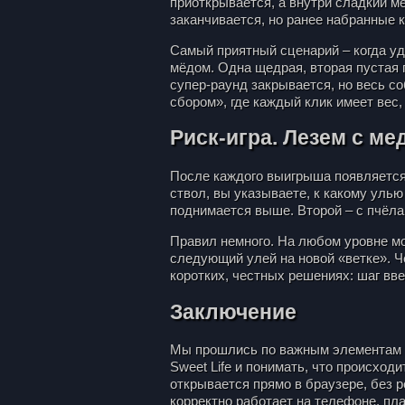
приоткрывается, а внутри сладкий м
заканчивается, но ранее набранные 
Самый приятный сценарий – когда уда
мёдом. Одна щедрая, вторая пустая 
супер-раунд закрывается, но весь с
сбором», где каждый клик имеет вес
Риск-игра. Лезем с ме
После каждого выигрыша появляется 
ствол, вы указываете, к какому уль
поднимается выше. Второй – с пчёлам
Правил немного. На любом уровне м
следующий улей на новой «ветке». Ч
коротких, честных решениях: шаг вве
Заключение
Мы прошлись по важным элементам ге
Sweet Life и понимать, что происход
открывается прямо в браузере, без 
корректно работает на телефоне, пл