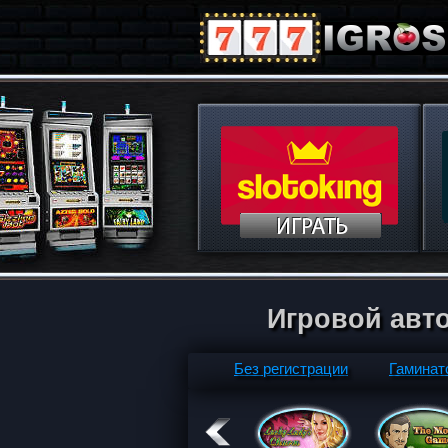
Игровой авто
Без регистрации
Гаминат