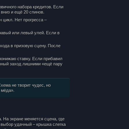
вичного набора кредитов. Если
вниз и ещё 20 спинов.
 цикл. Нет прогресса –
авый или левый улей. Если в
хода в призовую сцену. После
понижаю ставку. Если прибавил
ачный заход лишними «ещё пару
хема не творит чудес, но
 мёда».
. На экране меняется сцена, где
 выбор удачный – крышка слегка