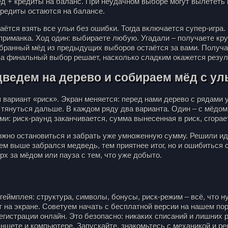
ёд + кредиты на баланс. При неудачном выборе могут вылететь 
кредиты остаются на балансе.
ётся взять все ульи без ошибки. Тогда включается супер-игра.
приманка. Ход один: выбираете любую. Угадали – получаете кру
обранный мёд из предыдущих выборов остаётся за вами. Получа
, а финальный выбор решает, насколько сладким окажется резул
дведем на дерево и собираем мёд с ул
вариант «риск». Экран меняется: перед нами дерево с рядами 
ю тянуться дальше. В каждом ряду два варианта. Один – с мёдо
и: риск-раунд заканчивается, сумма вынесенная в риск, сгорает
ожно остановиться и забрать уже умноженную сумму. Решили и
ем выше забрался медведь, тем приятнее итог, но и ошибиться 
рх за мёдом или пауза с тем, что уже добыто.
ймплея: структура, символы, бонусы, риск-режим – всё, что н
ит на экране. Советуем начать с бесплатной версии на нашем пор
регистрации онлайн. Это безопасно: никаких списаний и лишних 
аншете и компьютере. Запускайте, знакомьтесь с механикой и ре