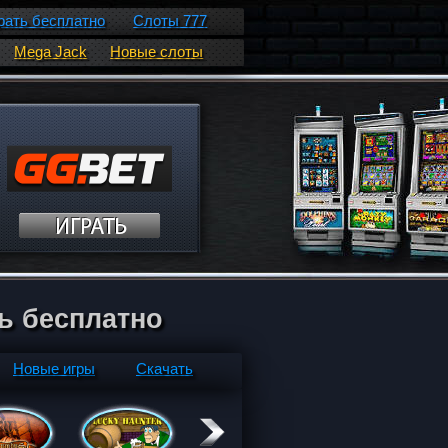
рать бесплатно
Слоты 777
Mega Jack
Новые слоты
ть бесплатно
Новые игры
Скачать