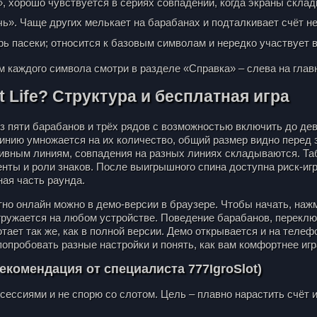
, хорошо чувствуется в сериях совпадений, когда экраны склад
чь». Чаще других мелькает на барабанах и подталкивает счёт 
рь пасеки; относится к базовым символам и нередко участвует
каждого символа смотри в разделе «Справка» – слева на глав
t Life? Структура и бесплатная игра
 из пяти барабанов и трёх рядов с возможностью включить до де
линию умножается на их количество, общий размер видно перед
тивным линиям, совпадения на разных линиях складываются. Та
ты и роли знаков. После выигрышного спина доступна риск-игр
ная часть раунда.
но онлайн можно в демо-версии в браузере. Чтобы начать, наж
гружается на любом устройстве. Поведение барабанов, переключ
тает так же, как в полной версии. Демо открывается и на телеф
опробовать разные настройки и понять, как вам комфортнее игр
екомендация от специалиста 777IgroSlot)
 сессиями и не спорю со слотом. Цель – плавно нарастить счёт 