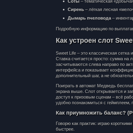
Соты
– тематическая «добыча»
Сирень
– лёгкая лесная «мело
Дымарь пчеловода
– инвента
Подробную информацию по выплатам 
Как устроен слот Swee
Sweet Life – это классическая сетка
Ставка считается просто: сумма на 
засчитываются слева направо по ак
интерфейса и показывает коэффициен
дополнительный шаг, а не обязатель
Поиграть в автомат Медведь бесплат
экрана выше. Слот открывается и за
доступ к призовым сценам – всё рабо
удобно познакомиться с геймплеем, п
Как приумножить баланс? (Р
Говорю как практик: играю короткими
быстрее.