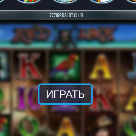
ИГРАТЬ