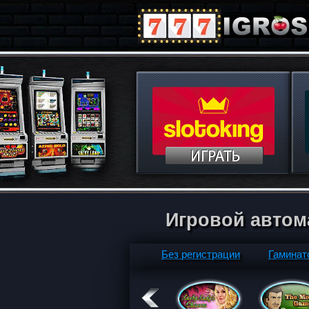
Игровой автома
Без регистрации
Гаминат