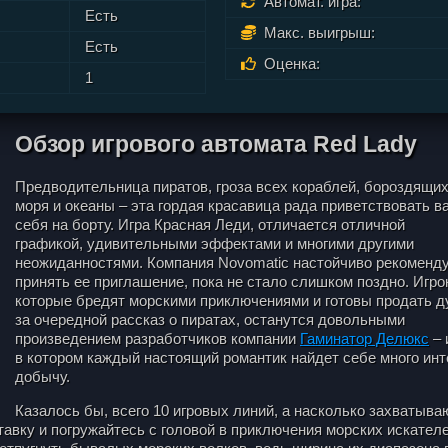
Автомат. игра:
Есть
Макс. выигрыш:
Есть
Оценка:
1
Обзор игрового автомата Red Lady
Предводительница пиратов, гроза всех кораблей, бороздящи
моря и океаны – эта гордая красавица рада приветствовать ва
себя на борту. Игра Красная Леди, отличается отличной
графикой, удивительными эффектами и многими другими
неожиданностями. Компания Novomatic настойчиво рекоменд
принять ее приглашение, пока не стало слишком поздно. Игро
которые бредят морскими приключениями и готовы продать 
за очередной рассказ о пиратах, останутся довольными
произведением разработчиков компании
Гаминатор Делюкс
– 
в котором каждый настоящий романтик найдет себе много инте
добычу.
Казалось бы, всего 10 игровых линий, а насколько захватыв
тавку и погружайтесь с головой в приключения морских искателе