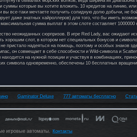
т отпугнуть бывалых морских волков, ведь ширина их диапазона 
 и суммы которые вы хотите вложить. 10 кредитов на линию, или
ли вы все-таки мечтаете получить солидную долю добычи, не б
ирует даже знатных хайроллеров) для того, что бы иметь возмо
максимальная сумма выплат в этом слоте составляет 1000000 к
ество неожиданных сюрпризов. В игре Red Lady, вас ожидают и
ть хорошим слот, в котором нет специальных бонусов и символ
не пристало надеяться на помощь, поэтому и особых знаков здес
пас, он совмещает в себе способности и Wild-символа и Scatte
 находится на нужной позиции и участвуя в комбинациях, прин
таких символа одновременно, обеспечены 10 бесплатных вращени
зино
Gaminator Deluxe
777 автоматы бесплатно
Стат
тные игровые автоматы.
Контакты