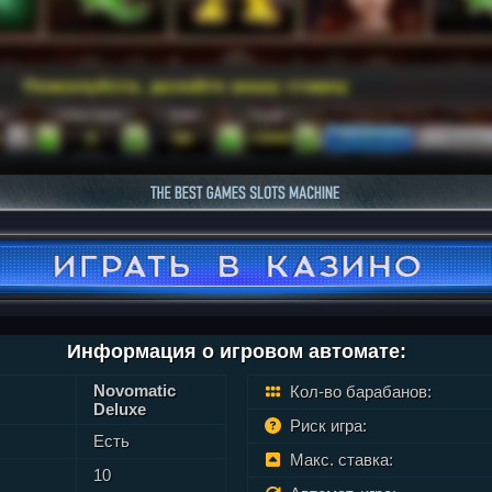
Информация о игровом автомате:
Novomatic
Кол-во барабанов:
Deluxe
Риск игра:
Есть
Макс. ставка:
10