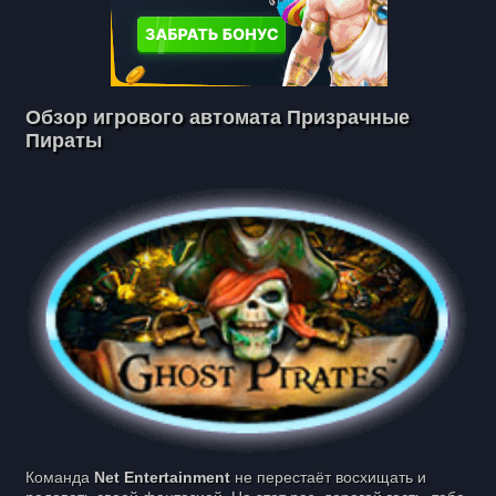
Обзор игрового автомата Призрачные
Пираты
Команда
Net Entertainment
не перестаёт восхищать и