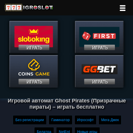
Игровой автомат Ghost Pirates (Призрачные
пираты) – играть бесплатно
Без регистрации
Гаминатор
Игрософт
Мега Джек
Белатра
NetEnt
Новые игры