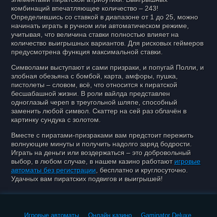
комбинаций впечатляющее количество – 243!
Определившись со ставкой в диапазоне от 1 до 25, можно
начинать играть в ручном или автоматическом режиме,
учитывая, что величина ставки полностью влияет на
количество выигрышных вариантов. Для рисковых геймеров
предусмотрена функция максимальной ставки.
Символами выступают и сами призраки, и попугай Полли, и
злобная обезьяна с бомбой, карта, амфоры, пушка,
пистолеты – словом, всё, что относится к пиратской
бесшабашной жизни. В роли вайлда представлен
одноглазый череп в треугольной шляпе, способный
заменить любой символ. Скаттер на сей раз облачён в
картинку сундука с золотом.
Вместе с пиратами-призраками вам предстоит пережить
волнующие минуты и получить надолго заряд бодрости.
Играть на деньги или воздержаться – это добровольный
выбор, в любом случае, в нашем казино работают
игровые
автоматы без регистрации
, бесплатно и круглосуточно.
Удачных вам пиратских подвигов и выигрышей!
Игровые автоматы
Онлайн казино
Gaminator Deluxe