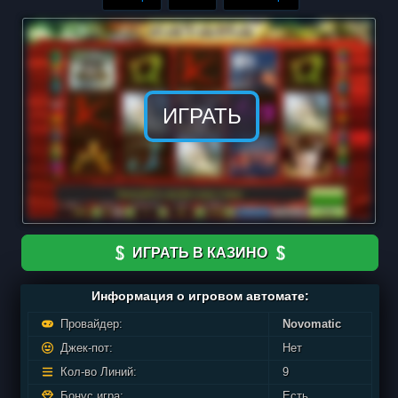
ИГРАТЬ
ИГРАТЬ В КАЗИНО
Информация о игровом автомате:
Novomatic
Провайдер:
Нет
Джек-пот:
9
Кол-во Линий:
Есть
Бонус игра: