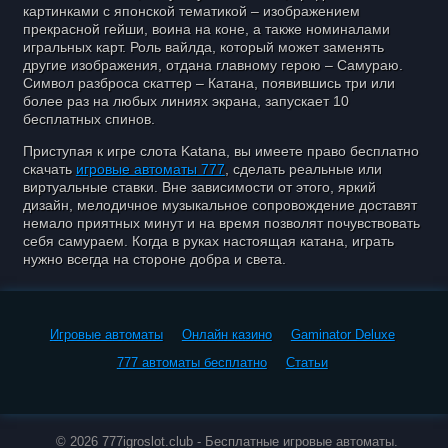
картинками с японской тематикой – изображением
прекрасной гейши, воина на коне, а также номиналами
игральных карт. Роль вайлда, который может заменять
другие изображения, отдана главному герою – Самураю.
Символ разброса скаттер – Катана, появившись три или
более раз на любых линиях экрана, запускает 10
бесплатных спинов.
Приступая к игре слота Katana, вы имеете право бесплатно
скачать
игровые автоматы 777
, сделать реальные или
виртуальные ставки. Вне зависимости от этого, яркий
дизайн, мелодичное музыкальное сопровождение доставят
немало приятных минут и на время позволят почувствовать
себя самураем. Когда в руках настоящая катана, играть
нужно всегда на стороне добра и света.
Игровые автоматы
Онлайн казино
Gaminator Deluxe
777 автоматы бесплатно
Статьи
© 2026 777igroslot.club - Бесплатные игровые автоматы.