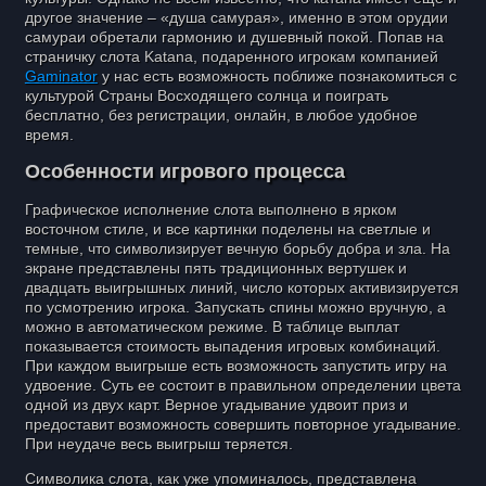
другое значение – «душа самурая», именно в этом орудии
самураи обретали гармонию и душевный покой. Попав на
страничку слота Katana, подаренного игрокам компанией
Gaminator
у нас есть возможность поближе познакомиться с
культурой Страны Восходящего солнца и поиграть
бесплатно, без регистрации, онлайн, в любое удобное
время.
Особенности игрового процесса
Графическое исполнение слота выполнено в ярком
восточном стиле, и все картинки поделены на светлые и
темные, что символизирует вечную борьбу добра и зла. На
экране представлены пять традиционных вертушек и
двадцать выигрышных линий, число которых активизируется
по усмотрению игрока. Запускать спины можно вручную, а
можно в автоматическом режиме. В таблице выплат
показывается стоимость выпадения игровых комбинаций.
При каждом выигрыше есть возможность запустить игру на
удвоение. Суть ее состоит в правильном определении цвета
одной из двух карт. Верное угадывание удвоит приз и
предоставит возможность совершить повторное угадывание.
При неудаче весь выигрыш теряется.
Символика слота, как уже упоминалось, представлена