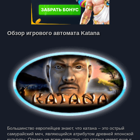
Обзор игрового автомата Katana
Большинство европейцев знают, что катана – это острый
самурайский меч, являющийся атрибутом древней японской
культуры. Однако не всем известно, что катана имеет еще и